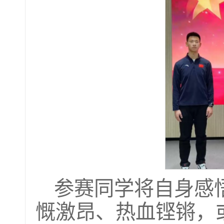
参赛同学将自身感
慨激昂、热血铿锵，